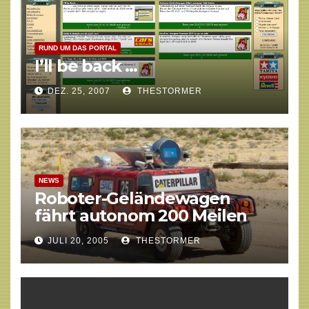
RUND UM DAS PORTAL
I’ll be back …
DEZ. 25, 2007
THESTORMER
NEWS
Roboter-Geländewagen
fährt autonom 200 Meilen
JULI 20, 2005
THESTORMER