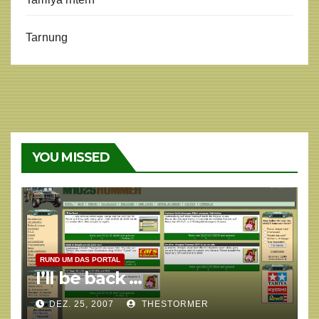
Tarnung
YOU MISSED
RUND UM DAS PORTAL
I’ll be back …
DEZ. 25, 2007
THESTORMER